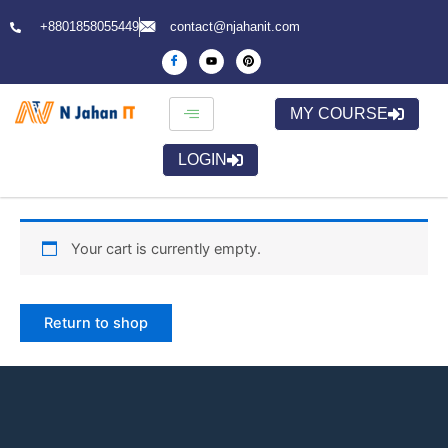
Skip
+8801858055449
contact@njahanit.com
to
content
MY COURSE
LOGIN
Your cart is currently empty.
Return to shop