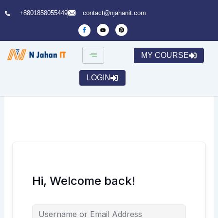
Skip
+8801858055449
contact@njahanit.com
to
content
MY COURSE
LOGIN
Hi, Welcome back!