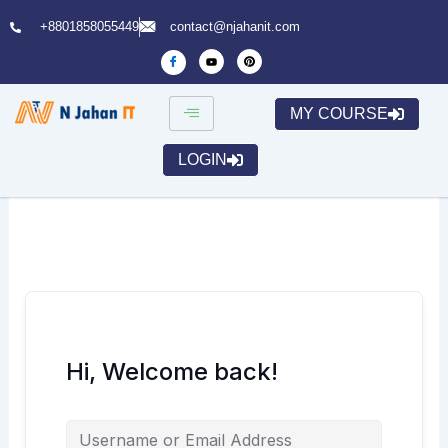
Skip
+8801858055449
contact@njahanit.com
to
content
MY COURSE
LOGIN
Hi, Welcome back!