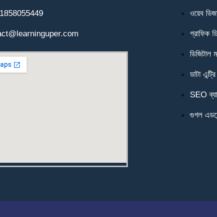
1858055449
ওয়েব ডিজা
act@learninguper.com
গ্রাফিক 
ডিজিটাল মা
ডাটা এন্ট্রি
SEO ব্যা
গুগল এডসে