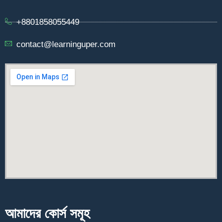
+8801858055449
contact@learninguper.com
আমাদের কোর্স সমূহ