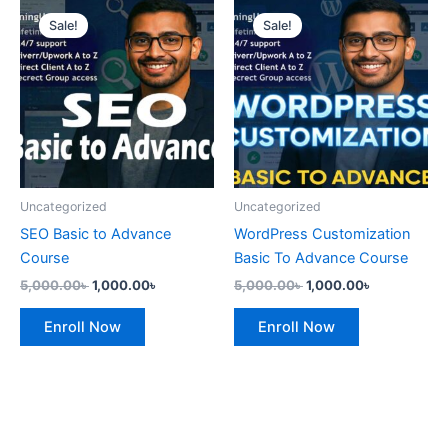
Original
Current
Original
Current
price
price
price
price
Sale!
Sale!
was:
is:
was:
is:
5,000.00৳ .
1,000.00৳ .
5,000.00৳ .
1,000.00৳ .
Uncategorized
Uncategorized
SEO Basic to Advance
WordPress Customization
Course
Basic To Advance Course
5,000.00
৳
1,000.00
৳
5,000.00
৳
1,000.00
৳
Enroll Now
Enroll Now