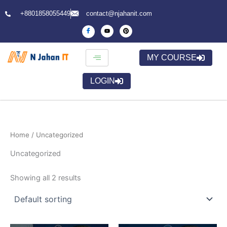
Skip
+8801858055449
contact@njahanit.com
to
content
MY COURSE
LOGIN
Home
/ Uncategorized
Uncategorized
Showing all 2 results