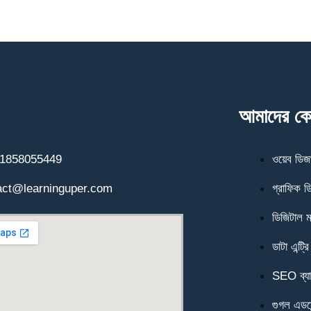
আমাদের কোর
1858055449
ওয়েব ডিজা
act@learninguper.com
গ্রাফিক 
ডিজিটাল মা
ডাটা এন্ট্রি
SEO ব্যা
গুগল এডসে