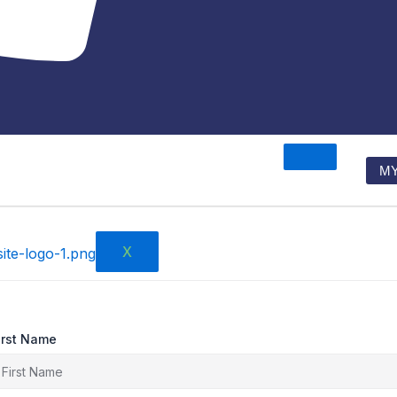
M
X
irst Name