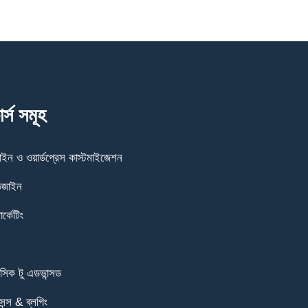
্স সমূহ
ইন ও ওয়ার্ডপ্রেস কাস্টমাইজেশন
ডিজাইন
র্কেটিং
সিক টু এডভান্সড
ন্স & ব্লগিং