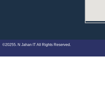
©20255. N Jahan IT All Rights Reserved.
0
Close cart
Your Cart Is Empty
0
Check out our shop to see what's available